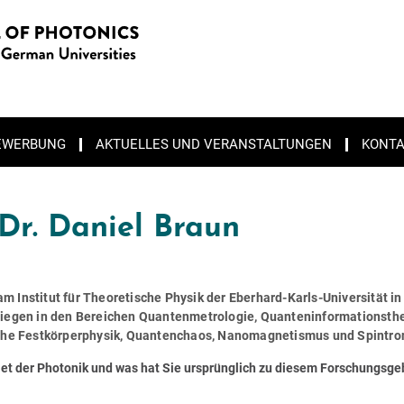
EWERBUNG
AKTUELLES UND VERANSTALTUNGEN
KONT
tiative „Wissenschaft gegen Faschismus“ beizutragen und zum Nachdenken und D
 Dr. Daniel Braun
 am Institut für Theoretische Physik der Eberhard-Karls-Universität in
liegen in den Bereichen Quantenmetrologie, Quanteninformationsthe
he Festkörperphysik, Quantenchaos, Nanomagnetismus und Spintro
et der Photonik und was hat Sie ursprünglich zu diesem Forschungsge