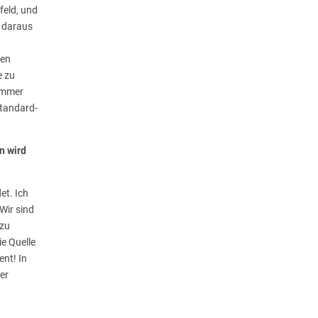
feld, und
d daraus
gen
e zu
 immer
Standard-
n wird
et. Ich
Wir sind
 zu
ie Quelle
ent! In
er