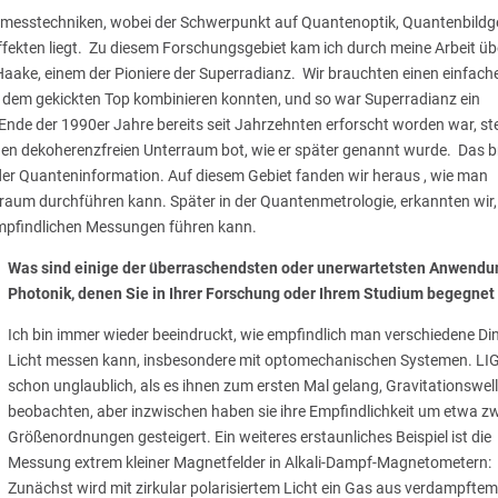
enmesstechniken, wobei der Schwerpunkt auf Quantenoptik, Quantenbild
ekten liegt. Zu diesem Forschungsgebiet kam ich durch meine Arbeit üb
aake, einem der Pioniere der Superradianz. Wir brauchten einen einfach
 dem gekickten Top kombinieren konnten, und so war Superradianz ein
e der 1990er Jahre bereits seit Jahrzehnten erforscht worden war, stel
igen dekoherenzfreien Unterraum bot, wie er später genannt wurde. Das 
der Quanteninformation. Auf diesem Gebiet fanden wir heraus , wie man
aum durchführen kann. Später in der Quantenmetrologie, erkannten wir,
empfindlichen Messungen führen kann.
Was sind einige der überraschendsten oder unerwartetsten Anwendu
Photonik, denen Sie in Ihrer Forschung oder Ihrem Studium begegnet
Ich bin immer wieder beeindruckt, wie empfindlich man verschiedene Di
Licht messen kann, insbesondere mit optomechanischen Systemen. LI
schon unglaublich, als es ihnen zum ersten Mal gelang, Gravitationswel
beobachten, aber inzwischen haben sie ihre Empfindlichkeit um etwa z
Größenordnungen gesteigert. Ein weiteres erstaunliches Beispiel ist die
Messung extrem kleiner Magnetfelder in Alkali-Dampf-Magnetometern:
Zunächst wird mit zirkular polarisiertem Licht ein Gas aus verdampftem