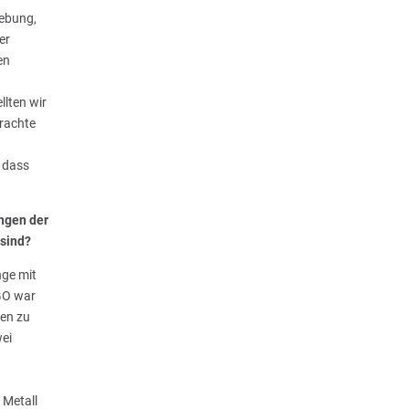
gebung,
er
en
lten wir
brachte
 dass
ngen der
 sind?
nge mit
GO war
len zu
wei
 Metall