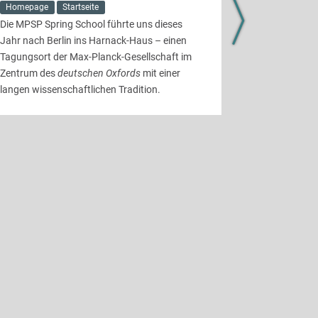
11. MÄRZ 2
Homepage
Startseite
Die MPSP Spring School führte uns dieses
Startseite
Jahr nach Berlin ins Harnack-Haus – einen
Das Konzept 
Tagungsort der Max-Planck-Gesellschaft im
Biomedical Ar
Zentrum des
deutschen Oxfords
mit einer
das Auswahl
langen wissenschaftlichen Tradition.