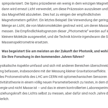
spinpolarisiert. Die Spins präzedieren ein wenig in dem winzigen Magnet
dann wird erneut Licht verwendet, um diese Präzession auszulesen un
das Magnetfeld abzuleiten. Dies hat zu einigen der empfindlichsten
Magnetometern geführt. Ein letztes Beispiel: Die Verwendung der gerin
Menge an Licht, die von Makromolekülen gestreut wird, um deren Mass
messen. Die Empfindlichkeitsgrenzen dieser „Photometrie” werden auf
kleinere Moleküle ausgeweitet, und die Technik könnte irgendwann die 
Massenspektrometrie ersetzen.
Was begeistert Sie am meisten an der Zukunft der Photonik, und wohi
Sie Ihre Forschung in den kommenden Jahren führen?
 physikalische Aspekte umfasst und sich mit anderen Bereichen überschneid
g befassen, insbesondere mit der Messung kleiner Gravitationseffekte. 
ft des Protonenstrahls des LHC am CERN mit optomechanischen Sensoren
vitätstheorie in einem völlig neuen Parameterbereich zu testen, in dem d
ergie und nicht Masse ist – und das in einem kontrollierten Laborexperim
nziehungskraft des Lichts selbst zu messen, aber dafür sind noch Jahre d
erlich.