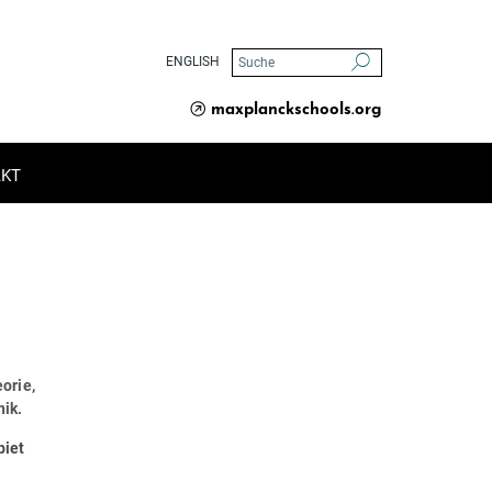
ENGLISH
maxplanckschools.org
AKT
iskutieren anzuregen, hat unser MPSP Fellow Prof. Gerhard Paulus Antworten a
orie,
nik.
biet