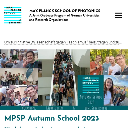
Hauptinhalt
Um zur Initiative „Wissenschaft gegen Faschismus“ beizutragen und zum Nachdenken und Diskutieren anzuregen, hat unser MPSP Fellow Prof. Gerhard Paulus Antworten auf 7 Fragen zum Thema „Wie Nationalismus und verschärfte Migrationspolitik internationale Studierende verunsichern — und damit Forschung, Innovation und Hochtechnologie in Deutschland beeinflussen“ gegeben.
MPSP Autumn School 2023