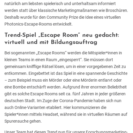
natürlich am liebsten spielerisch und unterhaltsam informiert
werden statt über klassische Marketingmaßnamen wie Broschüren.
Deshalb wurde für den Community Prize die Idee eines virtuellen
Photonics-Escape-Rooms entwickelt.
Trend-Spiel „Escape Room“ neu gedacht:
virtuell und mit Bildungsauftrag
Bei sogenannten „Escape Rooms“ werden die Mitspieler*innen in
kleinen Teams in einen Raum „eingesperrt“. Sie müssen dort
gemeinsam knifflige Rätsel lösen, um in einer vorgegebenen Zeit zu
entkommen. Eingebettet ist das Spiel in eine spannende Geschichte
– zum Beispiel muss ein Mörder oder eine Mörderin entlarvt oder
eine Bombe entschärft werden. Aufgrund ihrer enormen Beliebtheit
gibt es solche Escape Rooms seit ca. fünf Jahren in jeder größeren
deutschen Stadt. Im Zuge der Corona-Pandemie haben sich nun
auch Online-Varianten etabliert. Hier kommunizieren die
Spieler*innen mittels Headset, während sie in virtuellen Räumen auf
Spurensuche gehen.
Unser Team hat diesen Trend nun für unsere Forschungsmarketing-