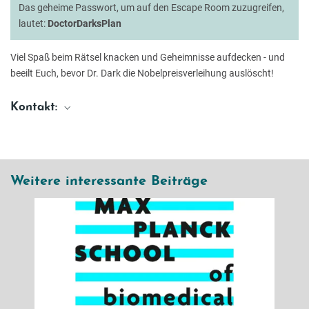
Das geheime Passwort, um auf den Escape Room zuzugreifen,
lautet:
DoctorDarksPlan
Viel Spaß beim Rätsel knacken und Geheimnisse aufdecken - und
beeilt Euch, bevor Dr. Dark die Nobelpreisverleihung auslöscht!
Kontakt:
Ideen für unseren virtuellen Photonics Escape Room? Schreiben Sie uns
gerne!
Anna-Katharina Grimm
Marketing Coordinator
Weitere interessante Beiträge
anna.grimm@maxplanckschools.de
Friedrich Schiller University Jena