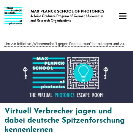
Hauptinhalt
Um zur Initiative „Wissenschaft gegen Faschismus“ beizutragen und zum Nachdenken und Diskutieren anzuregen, hat unser MPSP Fellow Prof. Gerhard Paulus Antworten auf 7 Fragen zum Thema „Wie Nationalismus und verschärfte Migrationspolitik internationale Studierende verunsichern — und damit Forschung, Innovation und Hochtechnologie in Deutschland beeinflussen“ gegeben.
Virtuell Verbrecher jagen und
dabei deutsche Spitzenforschung
kennenlernen