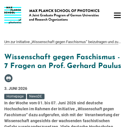
Hauptinhalt
Um zur Initiative „Wissenschaft gegen Faschismus“ beizutragen und zum Nachdenken und Diskutieren anzuregen, hat unser MPSP Fellow Prof. Gerhard Paulus Antworten auf 7 Fragen zum Thema „Wie Nationalismus und verschärfte Migrationspolitik internationale Studierende verunsichern — und damit Forschung, Innovation und Hochtechnologie in Deutschland beeinflussen“ gegeben.
Wissenschaft gegen Faschismus -
7 Fragen an Prof. Gerhard Paulus
3. JUNI 2026
Homepage
NewsDE
In der Woche vom 01. bis 07. Juni 2026 sind deutsche
Hochschulen im Rahmen der Initiative „
Wissenschaft gegen
Faschismus
“ dazu aufgerufen, sich mit der Verantwortung der
Wissenschaft angesichts der wachsenden faschistischen
Gefahr auseinanderzusetzen. Viele deutsche Hochschulen